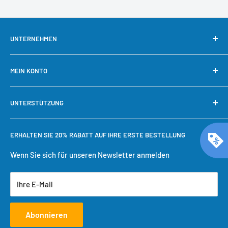
UNTERNEHMEN
Über uns
MEIN KONTO
Kontaktieren Sie uns
Unsere Garantie
Mein Konto
UNTERSTÜTZUNG
Warum bei Cool Toner kaufen?
Schnelle Nachbestellung
Bestellung verfolgen
Benötigen Sie Hilfe?
ERHALTEN SIE 20% RABATT AUF IHRE ERSTE BESTELLUNG
Einkaufswagen
Versandbedingungen
Benutzerkonto erstellen
Rückgaberecht
Wenn Sie sich für unseren Newsletter anmelden
Datenschutzrichtlinie
Ihre E-Mail
Servicebedingungen
Abonnieren