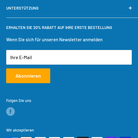
Unsere Garantie
Mein Konto
UNTERSTÜTZUNG
Warum bei Cool Toner kaufen?
Schnelle Nachbestellung
Bestellung verfolgen
Benötigen Sie Hilfe?
ERHALTEN SIE 20% RABATT AUF IHRE ERSTE BESTELLUNG
Einkaufswagen
Versandbedingungen
Benutzerkonto erstellen
Rückgaberecht
Wenn Sie sich für unseren Newsletter anmelden
Datenschutzrichtlinie
Ihre E-Mail
Servicebedingungen
Abonnieren
Folgen Sie uns
Wir akzeptieren