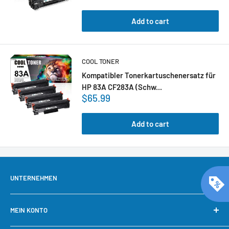
Add to cart
COOL TONER
Kompatibler Tonerkartuschenersatz für
HP 83A CF283A (Schw...
$65.99
Add to cart
UNTERNEHMEN
Über uns
MEIN KONTO
Kontaktieren Sie uns