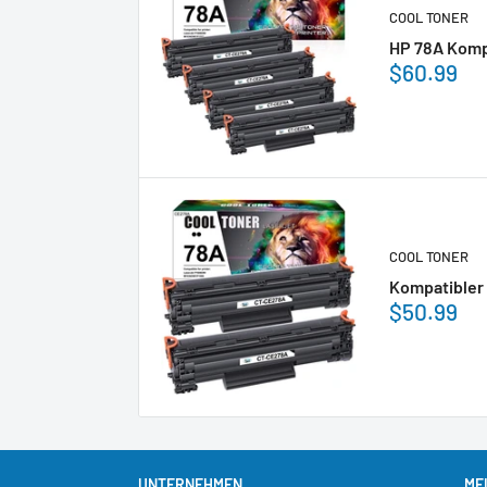
COOL TONER
HP 78A Komp
$60.99
COOL TONER
Kompatibler 
$50.99
UNTERNEHMEN
ME