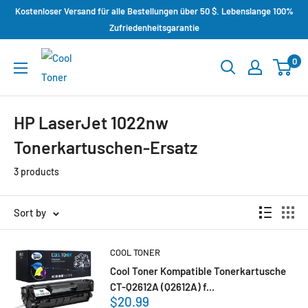
Kostenloser Versand für alle Bestellungen über 50 $. Lebenslange 100%
Zufriedenheitsgarantie
0
HP LaserJet 1022nw
Tonerkartuschen-Ersatz
3 products
Sort by
COOL TONER
Cool Toner Kompatible Tonerkartusche
CT-Q2612A (Q2612A) f...
$20.99