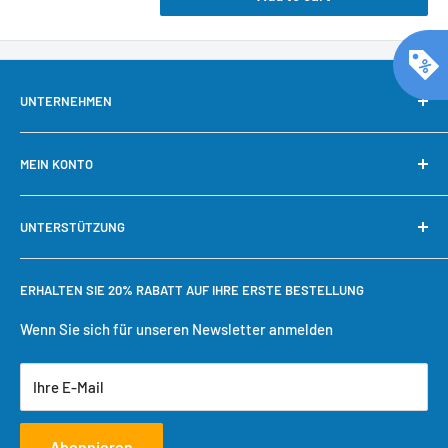
UNTERNEHMEN
Über uns
MEIN KONTO
Kontaktieren Sie uns
Unsere Garantie
Mein Konto
UNTERSTÜTZUNG
Warum bei Cool Toner kaufen?
Schnelle Nachbestellung
Bestellung verfolgen
Benötigen Sie Hilfe?
ERHALTEN SIE 20% RABATT AUF IHRE ERSTE BESTELLUNG
Einkaufswagen
Versandbedingungen
Benutzerkonto erstellen
Rückgaberecht
Wenn Sie sich für unseren Newsletter anmelden
Datenschutzrichtlinie
Ihre E-Mail
Servicebedingungen
Abonnieren