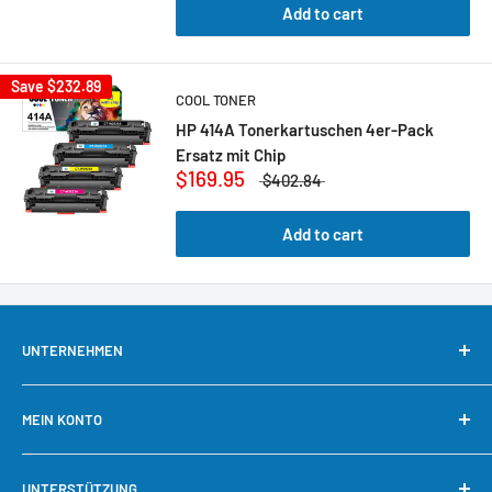
Add to cart
Save
$232.89
COOL TONER
HP 414A Tonerkartuschen 4er-Pack
Ersatz mit Chip
$169.95
$402.84
Add to cart
UNTERNEHMEN
Über uns
MEIN KONTO
Kontaktieren Sie uns
Unsere Garantie
Mein Konto
UNTERSTÜTZUNG