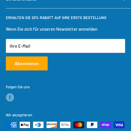
Warum bei Cool Toner kaufen?
Schnelle Nachbestellung
Bestellung verfolgen
Benötigen Sie Hilfe?
ERHALTEN SIE 20% RABATT AUF IHRE ERSTE BESTELLUNG
Einkaufswagen
Versandbedingungen
Benutzerkonto erstellen
Rückgaberecht
Wenn Sie sich für unseren Newsletter anmelden
Datenschutzrichtlinie
Ihre E-Mail
Servicebedingungen
Abonnieren
Folgen Sie uns
Wir akzeptieren