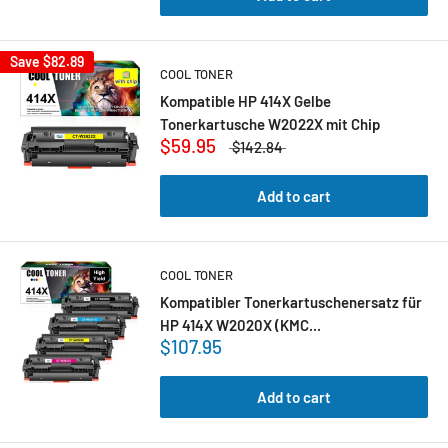
Save
$82.89
COOL TONER
Kompatible HP 414X Gelbe
Tonerkartusche W2022X mit Chip
$59.95
$142.84
Add to cart
COOL TONER
Kompatibler Tonerkartuschenersatz für
HP 414X W2020X (KMC...
$107.95
Add to cart