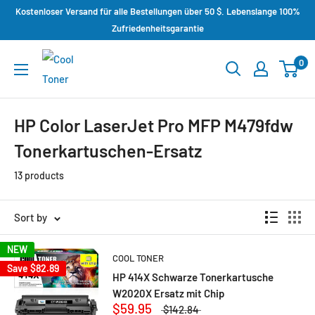
Kostenloser Versand für alle Bestellungen über 50 $. Lebenslange 100%
Zufriedenheitsgarantie
0
HP Color LaserJet Pro MFP M479fdw
Tonerkartuschen-Ersatz
13 products
Sort by
NEW
COOL TONER
Save
$82.89
HP 414X Schwarze Tonerkartusche
W2020X Ersatz mit Chip
$59.95
$142.84