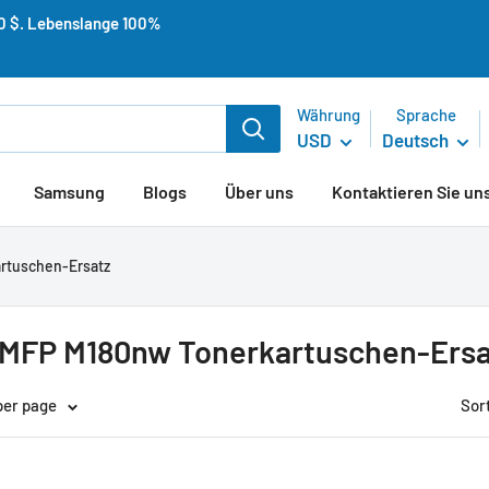
50 $. Lebenslange 100%
Währung
Sprache
USD
Deutsch
Samsung
Blogs
Über uns
Kontaktieren Sie un
artuschen-Ersatz
o MFP M180nw Tonerkartuschen-Ersa
per page
Sor