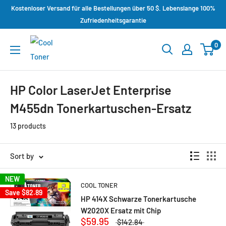
Kostenloser Versand für alle Bestellungen über 50 $. Lebenslange 100%
Zufriedenheitsgarantie
0
HP Color LaserJet Enterprise
M455dn Tonerkartuschen-Ersatz
13 products
Sort by
NEW
COOL TONER
Save
$82.89
HP 414X Schwarze Tonerkartusche
W2020X Ersatz mit Chip
$59.95
$142.84