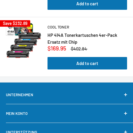
Add to cart
Save
$232.89
COOL TONER
HP 414A Tonerkartuschen 4er-Pack
Ersatz mit Chip
$169.95
$402.84
Add to cart
UNTERNEHMEN
Über uns
MEIN KONTO
Kontaktieren Sie uns
Unsere Garantie
Mein Konto
UNTERSTÜTZUNG