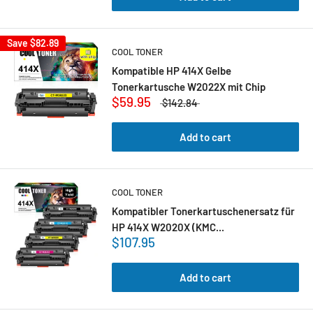
Save
$82.89
COOL TONER
Kompatible HP 414X Gelbe
Tonerkartusche W2022X mit Chip
$59.95
$142.84
Add to cart
COOL TONER
Kompatibler Tonerkartuschenersatz für
HP 414X W2020X (KMC...
$107.95
Add to cart