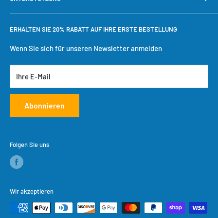
Warum bei Cool Toner kaufen?
Schnelle Nachbestellung
Bestellung verfolgen
Benötigen Sie Hilfe?
ERHALTEN SIE 20% RABATT AUF IHRE ERSTE BESTELLUNG
Einkaufswagen
Versandbedingungen
Benutzerkonto erstellen
Rückgaberecht
Wenn Sie sich für unseren Newsletter anmelden
Datenschutzrichtlinie
Ihre E-Mail
Servicebedingungen
Abonnieren
Folgen Sie uns
Wir akzeptieren