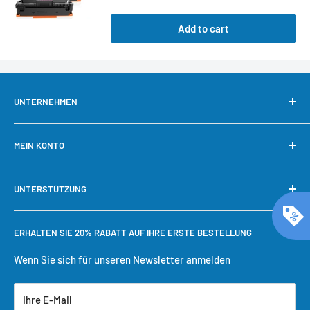
Add to cart
UNTERNEHMEN
Über uns
MEIN KONTO
Kontaktieren Sie uns
Unsere Garantie
Mein Konto
UNTERSTÜTZUNG
Warum bei Cool Toner kaufen?
Schnelle Nachbestellung
Bestellung verfolgen
Benötigen Sie Hilfe?
ERHALTEN SIE 20% RABATT AUF IHRE ERSTE BESTELLUNG
Einkaufswagen
Versandbedingungen
Benutzerkonto erstellen
Rückgaberecht
Wenn Sie sich für unseren Newsletter anmelden
Datenschutzrichtlinie
Ihre E-Mail
Servicebedingungen