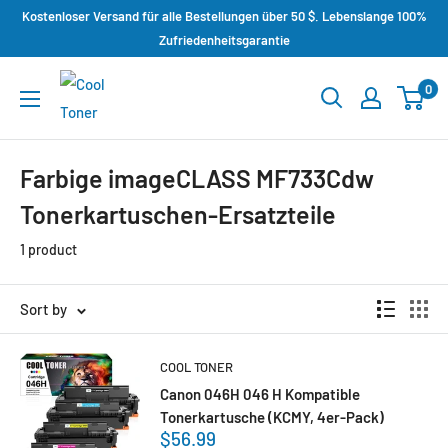
Kostenloser Versand für alle Bestellungen über 50 $. Lebenslange 100%
Zufriedenheitsgarantie
0
Farbige imageCLASS MF733Cdw
Tonerkartuschen-Ersatzteile
1 product
Sort by
COOL TONER
Canon 046H 046 H Kompatible
Tonerkartusche (KCMY, 4er-Pack)
$56.99