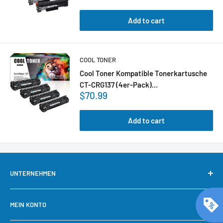
Add to cart
COOL TONER
Cool Toner Kompatible Tonerkartusche
CT-CRG137 (4er-Pack)...
$70.99
Add to cart
UNTERNEHMEN
Über uns
MEIN KONTO
Kontaktieren Sie uns