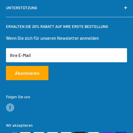
Unsere Garantie
Mein Konto
UNTERSTÜTZUNG
Warum bei Cool Toner kaufen?
Schnelle Nachbestellung
Bestellung verfolgen
Benötigen Sie Hilfe?
ERHALTEN SIE 20% RABATT AUF IHRE ERSTE BESTELLUNG
Einkaufswagen
Versandbedingungen
Benutzerkonto erstellen
Rückgaberecht
Wenn Sie sich für unseren Newsletter anmelden
Datenschutzrichtlinie
Ihre E-Mail
Servicebedingungen
Abonnieren
Folgen Sie uns
Wir akzeptieren