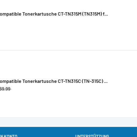
ompatible Tonerkartusche CT-TN315M (TN315M) f...
ompatible Tonerkartusche CT-TN315C (TN-315C) ...
69.99
IN KONTO
UNTERSTÜTZUNG