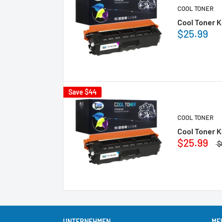
COOL TONER
Cool Toner K
$25.99
Save
$44
COOL TONER
Cool Toner K
$25.99
$
UNTERNEHMEN
ME