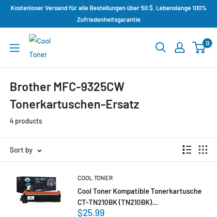
Kostenloser Versand für alle Bestellungen über 50 $. Lebenslange 100%
Zufriedenheitsgarantie
0
Brother MFC-9325CW
Tonerkartuschen-Ersatz
4 products
Sort by
COOL TONER
Cool Toner Kompatible Tonerkartusche
CT-TN210BK (TN210BK)...
$25.99