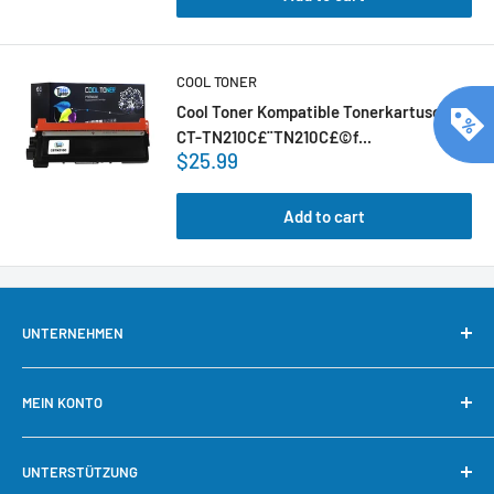
COOL TONER
Cool Toner Kompatible Tonerkartusche
CT-TN210C£¨TN210C£©f...
$25.99
Add to cart
UNTERNEHMEN
Über uns
MEIN KONTO
Kontaktieren Sie uns
Unsere Garantie
Mein Konto
UNTERSTÜTZUNG
Warum bei Cool Toner kaufen?
Schnelle Nachbestellung