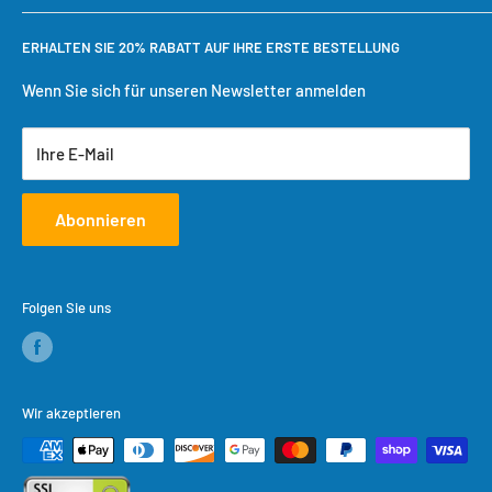
Bestellung verfolgen
Benötigen Sie Hilfe?
ERHALTEN SIE 20% RABATT AUF IHRE ERSTE BESTELLUNG
Einkaufswagen
Versandbedingungen
Benutzerkonto erstellen
Rückgaberecht
Wenn Sie sich für unseren Newsletter anmelden
Datenschutzrichtlinie
Ihre E-Mail
Servicebedingungen
Abonnieren
Folgen Sie uns
Wir akzeptieren