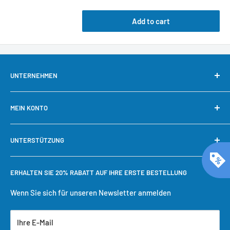
Add to cart
UNTERNEHMEN
Über uns
MEIN KONTO
Kontaktieren Sie uns
Unsere Garantie
Mein Konto
UNTERSTÜTZUNG
Warum bei Cool Toner kaufen?
Schnelle Nachbestellung
Bestellung verfolgen
Benötigen Sie Hilfe?
ERHALTEN SIE 20% RABATT AUF IHRE ERSTE BESTELLUNG
Einkaufswagen
Versandbedingungen
Benutzerkonto erstellen
Rückgaberecht
Wenn Sie sich für unseren Newsletter anmelden
Datenschutzrichtlinie
Ihre E-Mail
Servicebedingungen