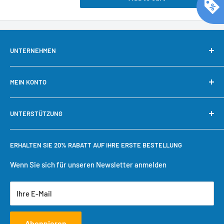
UNTERNEHMEN
Über uns
MEIN KONTO
Kontaktieren Sie uns
Unsere Garantie
Mein Konto
UNTERSTÜTZUNG
Warum bei Cool Toner kaufen?
Schnelle Nachbestellung
Bestellung verfolgen
Benötigen Sie Hilfe?
ERHALTEN SIE 20% RABATT AUF IHRE ERSTE BESTELLUNG
Einkaufswagen
Versandbedingungen
Benutzerkonto erstellen
Rückgaberecht
Wenn Sie sich für unseren Newsletter anmelden
Datenschutzrichtlinie
Ihre E-Mail
Servicebedingungen
Abonnieren