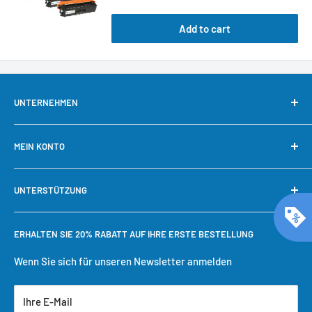
Add to cart
UNTERNEHMEN
Über uns
MEIN KONTO
Kontaktieren Sie uns
Unsere Garantie
Mein Konto
UNTERSTÜTZUNG
Warum bei Cool Toner kaufen?
Schnelle Nachbestellung
Bestellung verfolgen
Benötigen Sie Hilfe?
ERHALTEN SIE 20% RABATT AUF IHRE ERSTE BESTELLUNG
Einkaufswagen
Versandbedingungen
Benutzerkonto erstellen
Rückgaberecht
Wenn Sie sich für unseren Newsletter anmelden
Datenschutzrichtlinie
Ihre E-Mail
Servicebedingungen