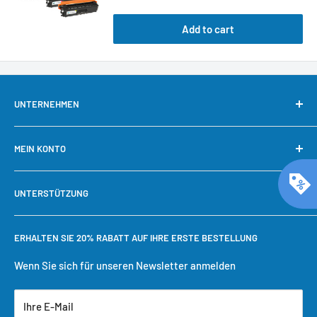
Add to cart
UNTERNEHMEN
Über uns
MEIN KONTO
Kontaktieren Sie uns
Unsere Garantie
Mein Konto
UNTERSTÜTZUNG
Warum bei Cool Toner kaufen?
Schnelle Nachbestellung
Bestellung verfolgen
Benötigen Sie Hilfe?
ERHALTEN SIE 20% RABATT AUF IHRE ERSTE BESTELLUNG
Einkaufswagen
Versandbedingungen
Benutzerkonto erstellen
Rückgaberecht
Wenn Sie sich für unseren Newsletter anmelden
Datenschutzrichtlinie
Ihre E-Mail
Servicebedingungen