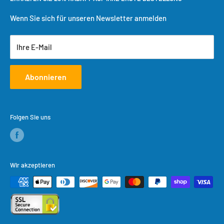
Einkaufswagen
Versandbedingungen
Benutzerkonto erstellen
Rückgaberecht
Wenn Sie sich für unseren Newsletter anmelden
Datenschutzrichtlinie
Ihre E-Mail
Servicebedingungen
Abonnieren
Folgen Sie uns
Wir akzeptieren