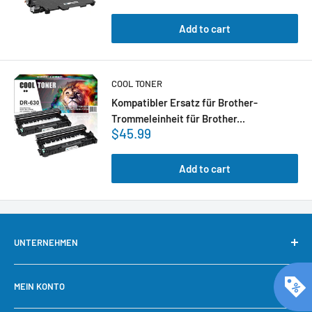
Add to cart
COOL TONER
Kompatibler Ersatz für Brother-
Trommeleinheit für Brother...
$45.99
Add to cart
UNTERNEHMEN
Über uns
MEIN KONTO
Kontaktieren Sie uns