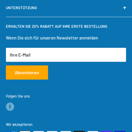
Unsere Garantie
Mein Konto
UNTERSTÜTZUNG
Warum bei Cool Toner kaufen?
Schnelle Nachbestellung
Bestellung verfolgen
Benötigen Sie Hilfe?
ERHALTEN SIE 20% RABATT AUF IHRE ERSTE BESTELLUNG
Einkaufswagen
Versandbedingungen
Benutzerkonto erstellen
Rückgaberecht
Wenn Sie sich für unseren Newsletter anmelden
Datenschutzrichtlinie
Ihre E-Mail
Servicebedingungen
Abonnieren
Folgen Sie uns
Wir akzeptieren