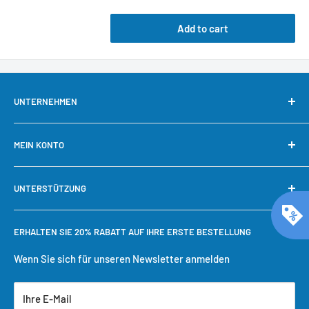
Add to cart
UNTERNEHMEN
Über uns
MEIN KONTO
Kontaktieren Sie uns
Unsere Garantie
Mein Konto
UNTERSTÜTZUNG
Warum bei Cool Toner kaufen?
Schnelle Nachbestellung
Bestellung verfolgen
Benötigen Sie Hilfe?
ERHALTEN SIE 20% RABATT AUF IHRE ERSTE BESTELLUNG
Einkaufswagen
Versandbedingungen
Benutzerkonto erstellen
Rückgaberecht
Wenn Sie sich für unseren Newsletter anmelden
Datenschutzrichtlinie
Ihre E-Mail
Servicebedingungen