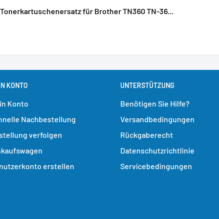
Tonerkartuschenersatz für Brother TN360 TN-36...
IN KONTO
UNTERSTÜTZUNG
in Konto
Benötigen Sie Hilfe?
hnelle Nachbestellung
Versandbedingungen
stellung verfolgen
Rückgaberecht
nkaufswagen
Datenschutzrichtlinie
nutzerkonto erstellen
Servicebedingungen