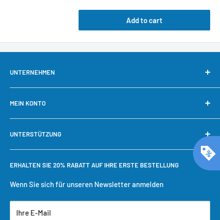
Add to cart
UNTERNEHMEN
Über uns
MEIN KONTO
Kontaktieren Sie uns
Unsere Garantie
Mein Konto
UNTERSTÜTZUNG
Warum bei Cool Toner kaufen?
Schnelle Nachbestellung
Bestellung verfolgen
Benötigen Sie Hilfe?
ERHALTEN SIE 20% RABATT AUF IHRE ERSTE BESTELLUNG
Einkaufswagen
Versandbedingungen
Benutzerkonto erstellen
Rückgaberecht
Wenn Sie sich für unseren Newsletter anmelden
Datenschutzrichtlinie
Ihre E-Mail
Servicebedingungen